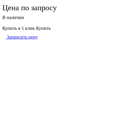
Цена по запросу
В наличии
Купить в 1 клик
Купить
Запросить цену
Описание
Характеристики
Как купить
Оплата
Доставка
Вилочный погрузчик Lonking FD30T. Прямые поставки с