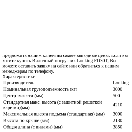
завода. Гарантия качества.
Наша компания
специализируется
на поставках вилочных погрузчиков Lonking из Китая. Для
того чтобы узнать цену и условия поставки, вы можете
связаться с нами оставив заявку по телефону или электронной
почте.
Категория:
Вилочные погрузчики 3 тонны
Компания «АзияДеталь» сотрудничает со множеством
китайских компаний напрямую, именно поэтому можем
предложить нашим клиентам самые выгодные цены. Если вы
хотите купить Вилочный погрузчик Lonking FD30T, Вы
можете оставить заявку на сайте или обратиться к нашим
менеджерам по телефону.
Характеристики
Производитель
Lonking
Номинальная грузоподъемность (кг)
3000
Центр тяжести (мм)
500
Стандартная макс. высота (с защитной решеткой
4210
каретки)(мм)
Максимальная высота подъема (стандартная) (мм)
3000
Высота по крыше (мм)
2130
Общая длина (с вилами) (мм)
3850