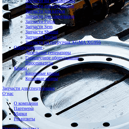
Запчасти на экскаваторы
Запчасти для грузовиков
Запчасти для катков
Запчасти для самосвалов
Запчасти Foton
Запчасти Sem
Запчасти Shantui
Запчасти Yuchai
Запчасти на погрузчик XGMA XG955
Оборудование
Дизельные генераторы
Горнорудное оборудование
Просеиватели
Краны
Башенные краны
Козловые краны
Запчасти для спецтехники
О нас
О компании
Партнеры
Марки
Реквизиты
Оплата и доставка