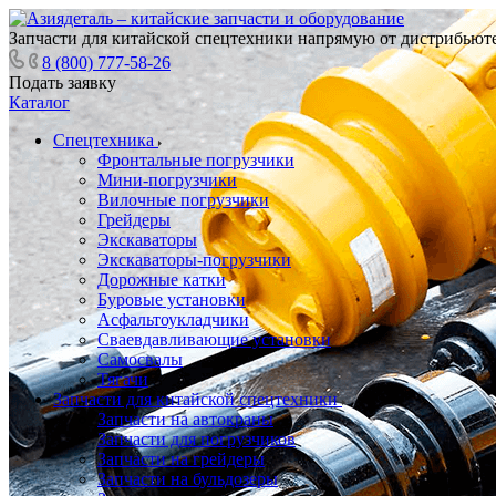
Запчасти для китайской спецтехники напрямую от дистрибьюте
8 (800) 777-58-26
Подать заявку
Каталог
Спецтехника
Фронтальные погрузчики
Мини-погрузчики
Вилочные погрузчики
Грейдеры
Экскаваторы
Экскаваторы-погрузчики
Дорожные катки
Буровые установки
Асфальтоукладчики
Сваевдавливающие установки
Самосвалы
Тягачи
Запчасти для китайской спецтехники
Запчасти на автокраны
Запчасти для погрузчиков
Запчасти на грейдеры
Запчасти на бульдозеры