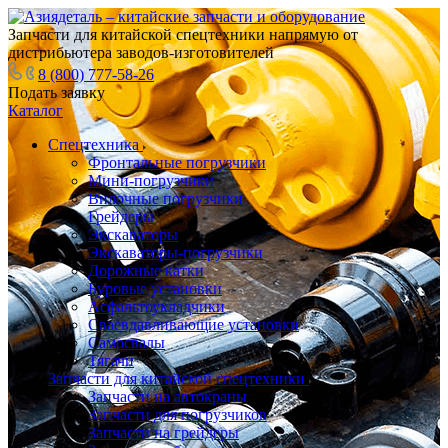
Запчасти для китайской спецтехники напрямую от
дистрибьютера заводов-изготовителей
8 (800) 777-58-26
Подать заявку
Каталог
Спецтехника
Фронтальные погрузчики
Мини-погрузчики
Вилочные погрузчики
Грейдеры
Экскаваторы
Экскаваторы-погрузчики
Дорожные катки
Буровые установки
Асфальтоукладчики
Сваевдавливающие установки
Самосвалы
Тягачи
Запчасти для китайской спецтехники
Запчасти на автокраны
Запчасти для погрузчиков
Запчасти на грейдеры