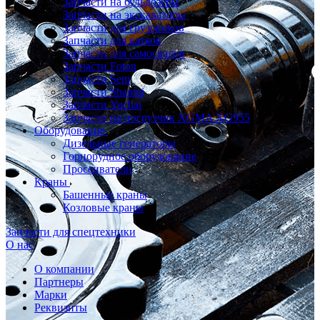
Запчасти на бульдозеры
Запчасти на экскаваторы
Запчасти для грузовиков
Запчасти для катков
Запчасти для самосвалов
Запчасти Foton
Запчасти Sem
Запчасти Shantui
Запчасти Yuchai
Запчасти на погрузчик XGMA XG955
Оборудование
Дизельные генераторы
Горнорудное оборудование
Просеиватели
Краны
Башенные краны
Козловые краны
Запчасти для спецтехники
О нас
О компании
Партнеры
Марки
Реквизиты